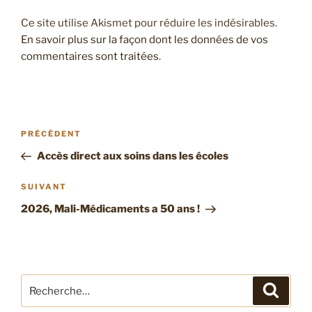
Ce site utilise Akismet pour réduire les indésirables.
En savoir plus sur la façon dont les données de vos
commentaires sont traitées
.
Navigation
Article
PRÉCÉDENT
de
précédent
Accès direct aux soins dans les écoles
l’article
Article
SUIVANT
suivant
2026, Mali-Médicaments a 50 ans !
Recherche
Recher
pour