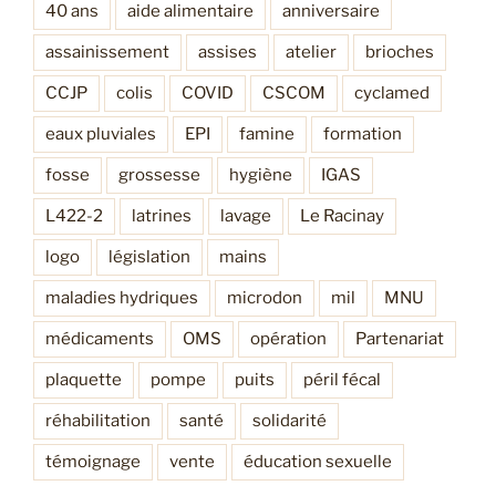
40 ans
aide alimentaire
anniversaire
assainissement
assises
atelier
brioches
CCJP
colis
COVID
CSCOM
cyclamed
eaux pluviales
EPI
famine
formation
fosse
grossesse
hygiène
IGAS
L422-2
latrines
lavage
Le Racinay
logo
législation
mains
maladies hydriques
microdon
mil
MNU
médicaments
OMS
opération
Partenariat
plaquette
pompe
puits
péril fécal
réhabilitation
santé
solidarité
témoignage
vente
éducation sexuelle