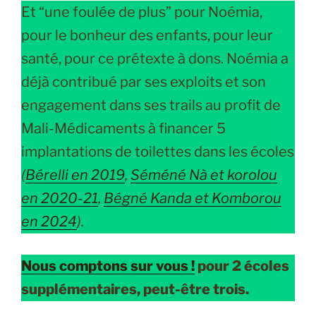
Et “une foulée de plus” pour Noémia,
pour le bonheur des enfants, pour leur
santé, pour ce prétexte à dons. Noémia a
déjà contribué par ses exploits et son
engagement dans ses trails au profit de
Mali-Médicaments à financer 5
implantations de toilettes dans les écoles
(
Bérelli en 2019
,
Séméné Nà et korolou
en 2020-21
,
Bégné Kanda et Komborou
en 2024
).
Nous comptons sur vous !
pour 2 écoles
supplémentaires, peut-être trois.