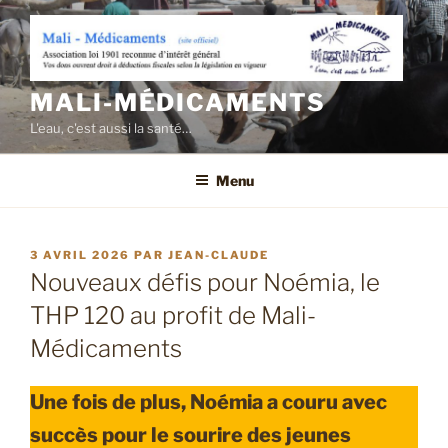
Aller
au
contenu
principal
MALI-MÉDICAMENTS
L'eau, c'est aussi la santé…
Menu
PUBLIÉ
3 AVRIL 2026
PAR
JEAN-CLAUDE
LE
Nouveaux défis pour Noémia, le
THP 120 au profit de Mali-
Médicaments
Une fois de plus, Noémia a couru avec
succès pour le sourire des jeunes