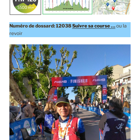
Numéro de dossard: 12038
Suivre sa course …
ou la
revoir