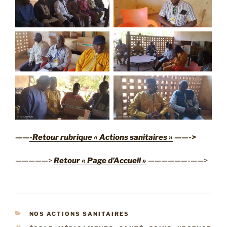
——
-Retour rubrique « Actions sanitaires »
——->
—————>
Retour « Page d’Accueil »
——————-——>
CATÉGORIES
NOS ACTIONS SANITAIRES