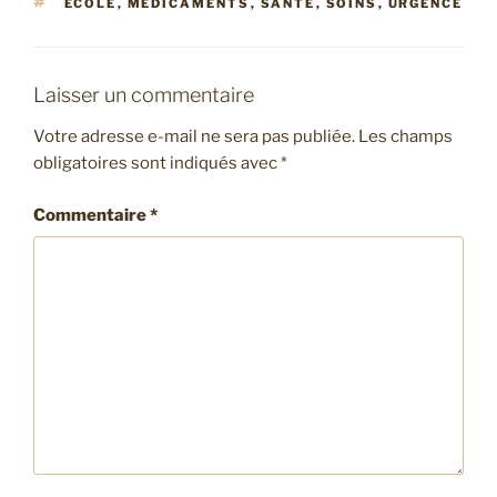
ÉTIQUETTES
ÉCOLE
,
MÉDICAMENTS
,
SANTÉ
,
SOINS
,
URGENCE
Laisser un commentaire
Votre adresse e-mail ne sera pas publiée.
Les champs
obligatoires sont indiqués avec
*
Commentaire
*