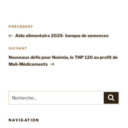
Navigation
Article
PRÉCÉDENT
de
précédent
Aide alimentaire 2025- banque de semences
l’article
Article
SUIVANT
suivant
Nouveaux défis pour Noémia, le THP 120 au profit de
Mali-Médicaments
Recherche
Recher
pour
:
NAVIGATION