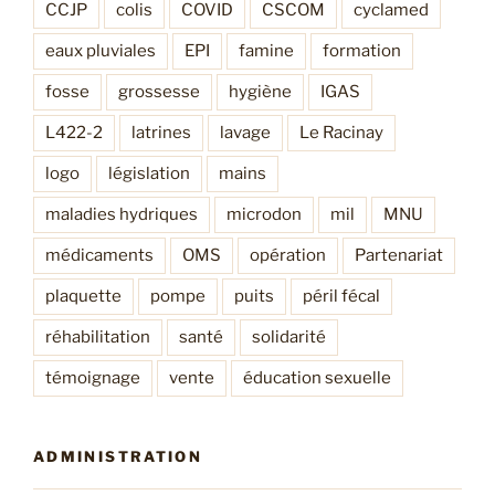
CCJP
colis
COVID
CSCOM
cyclamed
eaux pluviales
EPI
famine
formation
fosse
grossesse
hygiène
IGAS
L422-2
latrines
lavage
Le Racinay
logo
législation
mains
maladies hydriques
microdon
mil
MNU
médicaments
OMS
opération
Partenariat
plaquette
pompe
puits
péril fécal
réhabilitation
santé
solidarité
témoignage
vente
éducation sexuelle
ADMINISTRATION