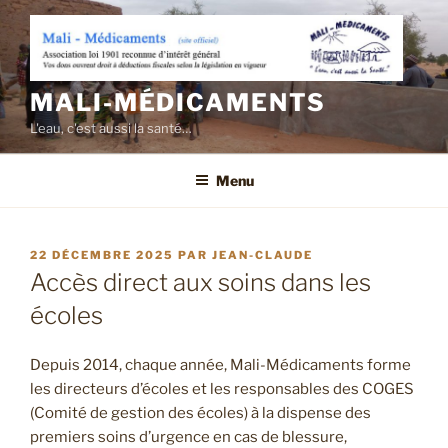
Aller
au
contenu
principal
MALI-MÉDICAMENTS
L'eau, c'est aussi la santé…
Menu
PUBLIÉ
22 DÉCEMBRE 2025
PAR
JEAN-CLAUDE
LE
Accès direct aux soins dans les
écoles
Depuis 2014, chaque année, Mali-Médicaments forme
les directeurs d’écoles et les responsables des COGES
(Comité de gestion des écoles) à la dispense des
premiers soins d’urgence en cas de blessure,