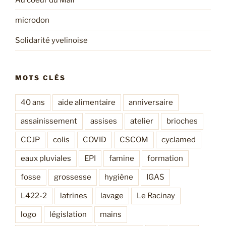
microdon
Solidarité yvelinoise
MOTS CLÉS
40 ans
aide alimentaire
anniversaire
assainissement
assises
atelier
brioches
CCJP
colis
COVID
CSCOM
cyclamed
eaux pluviales
EPI
famine
formation
fosse
grossesse
hygiène
IGAS
L422-2
latrines
lavage
Le Racinay
logo
législation
mains