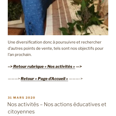
Une diversification donc à poursuivre et rechercher
d’autres points de vente, tels sont nos objectifs pour
l’an prochain.
–>
Retour rubrique « Nos activités »
—>
———>
Retour « Page d’Accueil »
———->
PUBLIÉ
31 MARS 2020
LE
Nos activités – Nos actions éducatives et
citoyennes