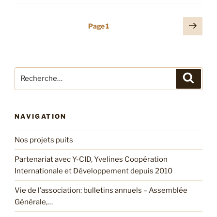
Pagination
Page
Page
1
suiv
des
publications
Recherche
Recher
pour
:
NAVIGATION
Nos projets puits
Partenariat avec Y-CID, Yvelines Coopération
Internationale et Développement depuis 2010
Vie de l’association: bulletins annuels – Assemblée
Générale,…