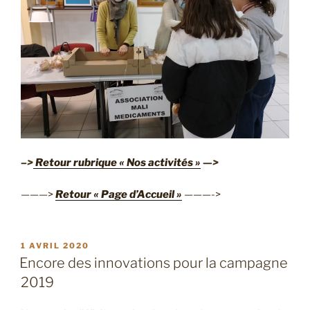
–>
Retour rubrique « Nos activités »
—>
———>
Retour « Page d’Accueil »
———->
PUBLIÉ
1 AVRIL 2020
LE
Encore des innovations pour la campagne
2019