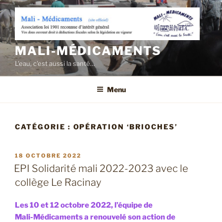
Aller
au
contenu
principal
MALI-MÉDICAMENTS
L'eau, c'est aussi la santé…
Menu
CATÉGORIE :
OPÉRATION ‘BRIOCHES’
PUBLIÉ
18 OCTOBRE 2022
LE
EPI Solidarité mali 2022-2023 avec le
collège Le Racinay
Les 10 et 12 octobre 2022, l’équipe de
Mali-Médicaments a renouvelé son action de