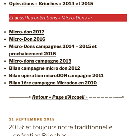
Opérations « Brioches » 2014 et 2015
Et aussi les opérations « Micro-Dons » :
Micro-don 2017
Micro-Don 2016
Micro-Dons campagnes 2014 – 2015 et
prochainement 2016
Micro-dons campagne 2013
Bilan campagne micro don 2012
Bilan opération microDON campagne 2011
Bilan 1ère campagne Microdon en 2010
—————>
Retour « Page d’Accueil »
——————-——>
PUBLIÉ
21 SEPTEMBRE 2018
LE
2018: et toujours notre traditionnelle
« opération Brioches »