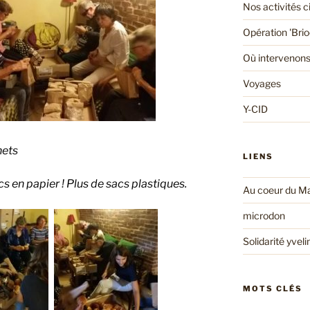
Nos activités 
Opération 'Bri
Où intervenons
Voyages
Y-CID
hets
LIENS
 en papier ! Plus de sacs plastiques.
Au coeur du Ma
microdon
Solidarité yveli
MOTS CLÉS