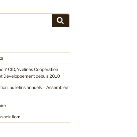
Recherche
ts
ec Y-CID, Yvelines Coopération
 et Développement depuis 2010
ation: bulletins annuels – Assemblée
ire
ssociation: