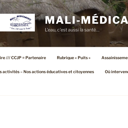
MALI-MÉDIC
L'eau, c'est aussi la santé…
ire /// CCJP = Partenaire
Rubrique « Puits »
Assainisseme
 activités – Nos actions éducatives et citoyennes
Où interven