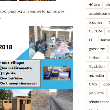
40 ans
ai
 sont personnalisées en fonction des
assainisseme
.
brioches
CSCOM
EPI
fami
grossesse
latrines
l
législation
microdon
OMS
opér
plaquette
réhabilitation