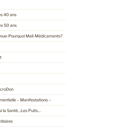
es 40 ans
es 50 ans
enue-Pourquoi Mali-Médicaments?
t
croDon
entielle – Manifestations –
ssi la Santé…Les Puits…
itaires