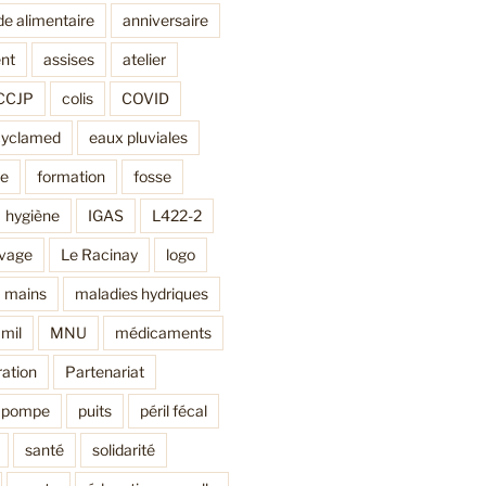
de alimentaire
anniversaire
nt
assises
atelier
CCJP
colis
COVID
cyclamed
eaux pluviales
ne
formation
fosse
hygiène
IGAS
L422-2
avage
Le Racinay
logo
mains
maladies hydriques
mil
MNU
médicaments
ation
Partenariat
pompe
puits
péril fécal
santé
solidarité