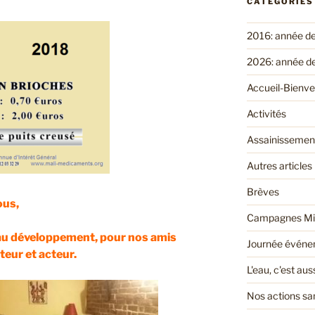
CATÉGORIES
2016: année d
2026: année d
Accueil-Bienv
Activités
Assainissemen
Autres articles
Brèves
ous,
Campagnes Mi
e au développement, pour nos amis
Journée événem
teur et acteur.
L'eau, c'est au
Nos actions san