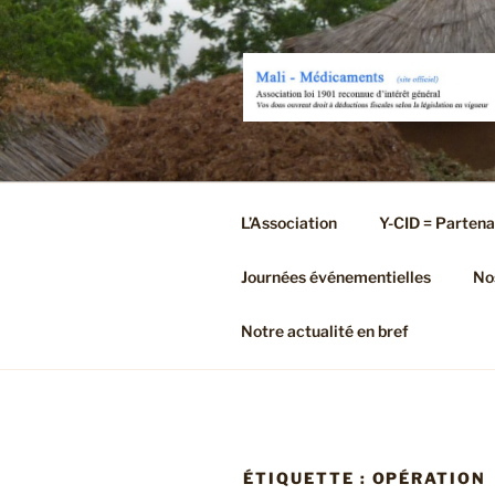
Aller
au
contenu
principal
L’Association
Y-CID = Partena
Journées événementielles
Nos
Notre actualité en bref
ÉTIQUETTE :
OPÉRATION