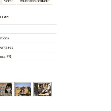
vente
éducation sexuelle
TION
ations
entaires
ress-FR