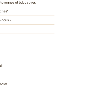
citoyennes et éducatives
oches'
-nous ?
li
noise