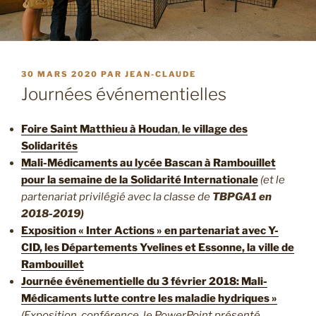
PUBLIÉ
30 MARS 2020
PAR
JEAN-CLAUDE
LE
Journées événementielles
Foire Saint Matthieu à Houdan
,
le village des
Solidarités
Mali-Médicaments au lycée Bascan à Rambouillet
pour la semaine de la Solidarité Internationale
(et le
partenariat privilégié avec la classe de
TBPGA1 en
2018-2019)
Exposition « Inter Actions » en partenariat avec Y-
CID, les Départements Yvelines et Essonne, la ville de
Rambouillet
Journée événementielle du 3 février 2018: Mali-
Médicaments lutte contre les maladie hydriques »
(Exposition, conférence, le PowerPoint présenté,