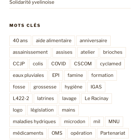
Solidarité yvelinoise
MOTS CLÉS
40 ans
aide alimentaire
anniversaire
assainissement
assises
atelier
brioches
CCJP
colis
COVID
CSCOM
cyclamed
eaux pluviales
EPI
famine
formation
fosse
grossesse
hygiène
IGAS
L422-2
latrines
lavage
Le Racinay
logo
législation
mains
maladies hydriques
microdon
mil
MNU
médicaments
OMS
opération
Partenariat