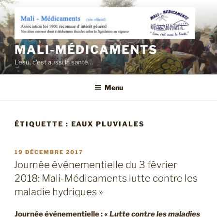
Aller
au
contenu
principal
MALI-MÉDICAMENTS
L'eau, c'est aussi la santé…
Menu
ÉTIQUETTE :
EAUX PLUVIALES
PUBLIÉ
19 DÉCEMBRE 2017
LE
Journée événementielle du 3 février
2018: Mali-Médicaments lutte contre les
maladie hydriques »
Journée événementielle : «
Lutte contre les maladies