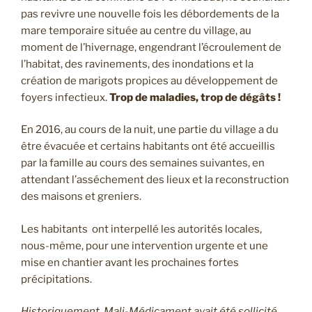
contre
pas revivre une nouvelle fois les débordements de la
les
mare temporaire située au centre du village, au
maladie
moment de l’hivernage, engendrant l’écroulement de
hydriques » »
l’habitat, des ravinements, des inondations et la
création de marigots propices au développement de
foyers infectieux.
Trop de maladies, trop de dégâts !
En 2016, au cours de la nuit, une partie du village a du
être évacuée et certains habitants ont été accueillis
par la famille au cours des semaines suivantes, en
attendant l’asséchement des lieux et la reconstruction
des maisons et greniers.
Les habitants ont interpellé les autorités locales,
nous-même, pour une intervention urgente et une
mise en chantier avant les prochaines fortes
précipitations.
Historiquement, Mali-Médicament avait été sollicité,