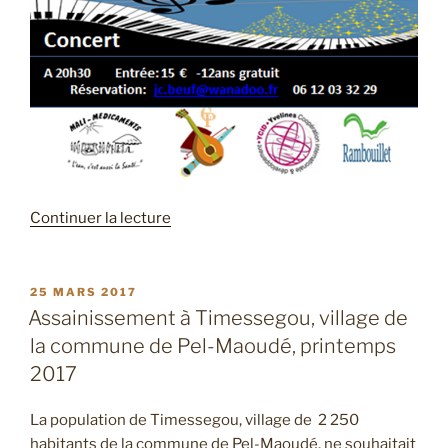
de
Continuer la lecture
« Journée
événementielle
du
PUBLIÉ
25 MARS 2017
LE
3
Assainissement à Timessegou, village de
février
la commune de Pel-Maoudé, printemps
2018:
2017
Mali-
Médicaments
La population de Timessegou, village de 2 250
lutte
habitants de la commune de Pel-Maoudé, ne souhaitait