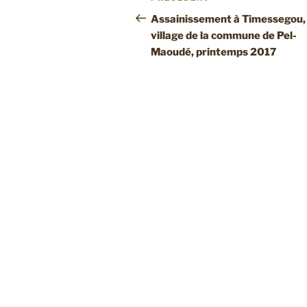
de
précédent
Assainissement à Timessegou,
village de la commune de Pel-
l’article
Maoudé, printemps 2017