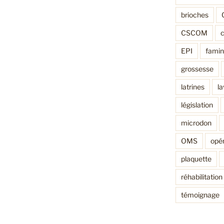
brioches
CSCOM
EPI
fami
grossesse
latrines
l
législation
microdon
OMS
opér
plaquette
réhabilitation
témoignage