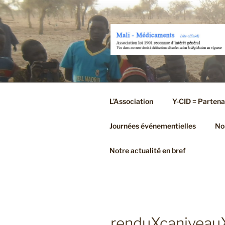
Aller
au
contenu
principal
L’Association
Y-CID = Partena
Journées événementielles
Nos
Notre actualité en bref
renduXcaniveau