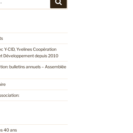
Recherche
ts
ec Y-CID, Yvelines Coopération
 et Développement depuis 2010
ation: bulletins annuels – Assemblée
ire
ssociation:
es 40 ans