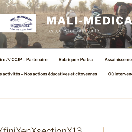
MALI-MÉDIC
L'eau, c'est aussi la santé…
ire /// CCJP = Partenaire
Rubrique « Puits »
Assainisseme
 activités – Nos actions éducatives et citoyennes
Où interven
XfiniXenXsectionX13
Recherche