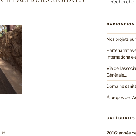
pour
:
NAVIGATION
Nos projets pui
Partenariat av
Internationale
Vie de l’associ
Générale,…
Domaine sanita
À propos de l’A
CATÉGORIES
re
2016: année d