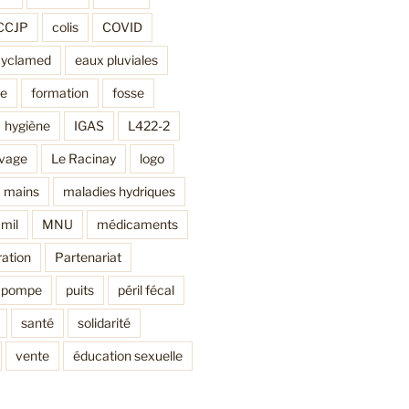
CCJP
colis
COVID
cyclamed
eaux pluviales
ne
formation
fosse
hygiène
IGAS
L422-2
avage
Le Racinay
logo
mains
maladies hydriques
mil
MNU
médicaments
ation
Partenariat
pompe
puits
péril fécal
santé
solidarité
vente
éducation sexuelle