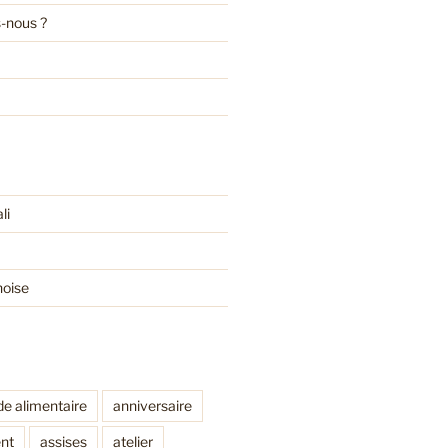
-nous ?
li
noise
de alimentaire
anniversaire
nt
assises
atelier