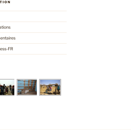
TION
ations
entaires
ress-FR