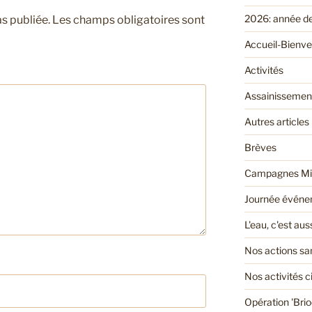
2026: année d
s publiée.
Les champs obligatoires sont
Accueil-Bienv
Activités
Assainissemen
Autres articles
Brèves
Campagnes Mi
Journée événem
L'eau, c'est au
Nos actions san
Nos activités 
Opération 'Bri