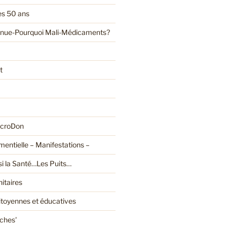
es 50 ans
enue-Pourquoi Mali-Médicaments?
t
croDon
entielle – Manifestations –
ssi la Santé…Les Puits…
itaires
citoyennes et éducatives
oches'