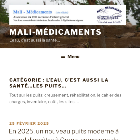
Aller
au
contenu
principal
MALI-MÉDICAMENTS
L'eau, c'est aussi la santé…
Menu
CATÉGORIE :
L’EAU, C’EST AUSSI LA
SANTÉ…LES PUITS…
Tout sur les puits: creusement, réhabilitation, le cahier des
charges, inventaire, coût, les sites,…
PUBLIÉ
25 FÉVRIER 2025
LE
En 2025, un nouveau puits moderne à