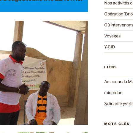
Nos activités 
Opération 'Bri
Où intervenons
Voyages
Y-CID
LIENS
Au coeur du Ma
microdon
Solidarité yveli
MOTS CLÉS