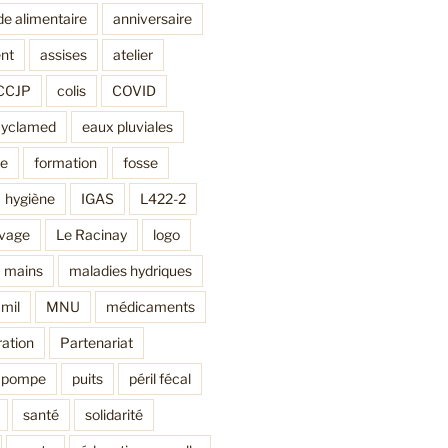
de alimentaire
anniversaire
nt
assises
atelier
CCJP
colis
COVID
cyclamed
eaux pluviales
ne
formation
fosse
hygiène
IGAS
L422-2
avage
Le Racinay
logo
mains
maladies hydriques
mil
MNU
médicaments
ation
Partenariat
pompe
puits
péril fécal
santé
solidarité