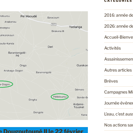
CATÉGORIES
2016: année d
2026: année d
Accueil-Bienv
Activités
Assainissemen
Autres articles
Brèves
Campagnes Mi
Journée événem
L'eau, c'est au
Nos actions san
Dougoutouné II le 22 février