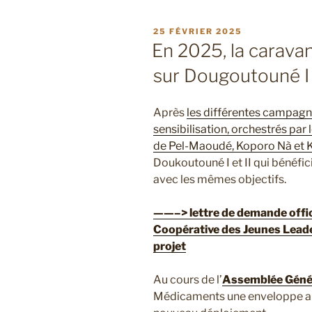
PUBLIÉ
25 FÉVRIER 2025
LE
En 2025, la caravan
sur Dougoutouné I e
Après
les différentes campagn
sensibilisation, orchestrés par
de Pel-Maoudé, Koporo Nà et 
Doukoutouné I et II qui bénéfic
avec les mêmes objectifs.
——–> lettre de demande offici
Coopérative des Jeunes Leader
projet
Au cours de l’
Assemblée Génér
Médicaments une enveloppe a é