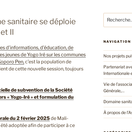
Recherche
e sanitaire se déploie
pour
:
t II
NAVIGATION
es d’informations, d’éducation, de
 les jeunes de Yogo Iré sur les communes
Nos projets pui
Koporo Pen,
c’est la population de
Partenariat av
ient de cette nouvelle session, toujours
Internationale
Vie de l’associ
elle de subvention de la Société
Générale,…
s « Yogo-Iré » et formulation du
Domaine sanita
À propos de l’A
ale du 2 février 2025
de Mali-
té adoptée afin de participer à ce