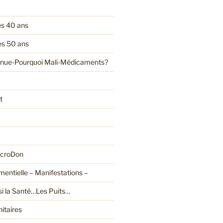
es 40 ans
es 50 ans
enue-Pourquoi Mali-Médicaments?
t
croDon
entielle – Manifestations –
ssi la Santé…Les Puits…
itaires