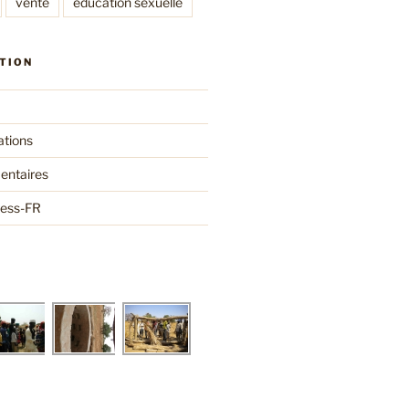
vente
éducation sexuelle
TION
ations
entaires
ress-FR