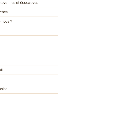
citoyennes et éducatives
oches'
-nous ?
li
noise