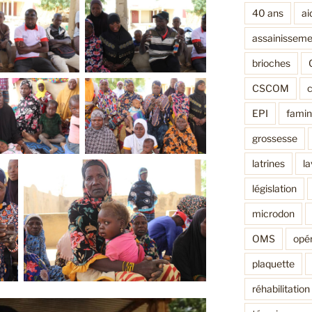
40 ans
ai
assainisseme
brioches
CSCOM
EPI
fami
grossesse
latrines
l
législation
microdon
OMS
opér
plaquette
réhabilitation