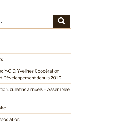
Recherche
ts
ec Y-CID, Yvelines Coopération
 et Développement depuis 2010
ation: bulletins annuels – Assemblée
ire
ssociation: