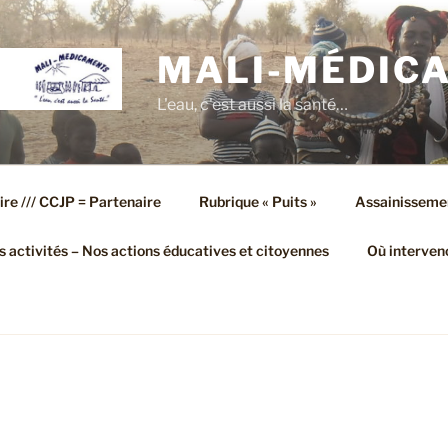
MALI-MÉDIC
L'eau, c'est aussi la santé…
ire /// CCJP = Partenaire
Rubrique « Puits »
Assainisseme
 activités – Nos actions éducatives et citoyennes
Où interven