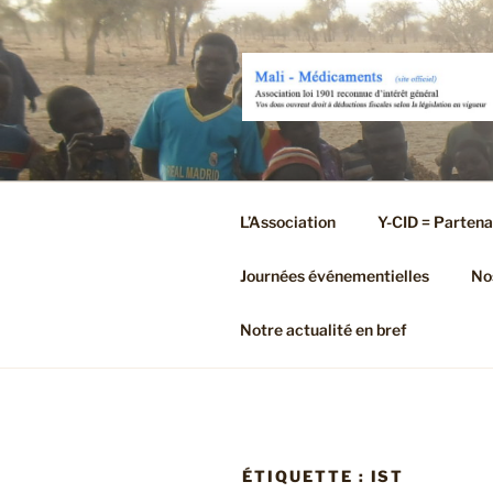
Aller
au
contenu
principal
L’Association
Y-CID = Partena
Journées événementielles
Nos
Notre actualité en bref
ÉTIQUETTE :
IST