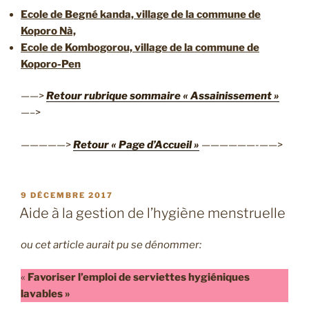
Ecole de Begné kanda, village de la commune de
Koporo Nà,
Ecole de Kombogorou, village de la commune de
Koporo-Pen
——>
Retour rubrique sommaire « Assainissement »
—–>
—————>
Retour « Page d’Accueil »
——————-——>
PUBLIÉ
9 DÉCEMBRE 2017
LE
Aide à la gestion de l’hygiène menstruelle
ou cet article aurait pu se dénommer:
«
Favoriser l’emploi de serviettes hygiéniques
lavables »