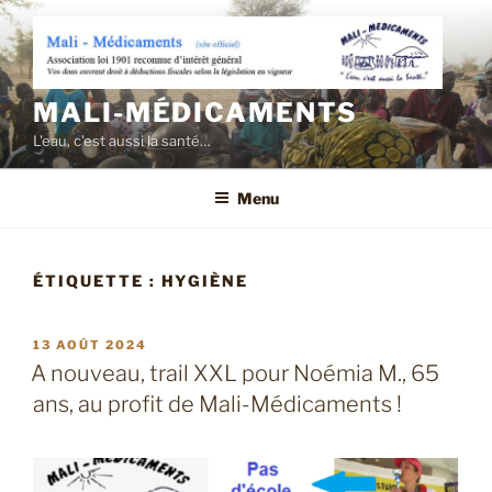
Aller
au
contenu
principal
MALI-MÉDICAMENTS
L'eau, c'est aussi la santé…
Menu
ÉTIQUETTE :
HYGIÈNE
PUBLIÉ
13 AOÛT 2024
LE
A nouveau, trail XXL pour Noémia M., 65
ans, au profit de Mali-Médicaments !