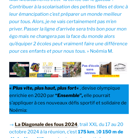
Contribuer à la scolarisation des petites filles et donc à
leur émancipation c’est préparer un monde meilleur
pour tous. Alors, je ne vais certainement pas m’en
priver. Passer la ligne d’arrivée sera très bon pour mon
égo mais ne changera pas la face du monde alors
qu’équiper 2 écoles peut vraiment faire une différence
pour ces enfants et pour nous tous.
» Noémia M.
«
Plus vite, plus haut, plus fort
«
, devise olympique
enrichie en 2020 par
“
Ensemble
”,
elle pourrait
s’appliquer à ces nouveaux défis sportif et solidaire de
Noémia:
→
La Diagonale des fous 2024
, trail XXL du 17 au 20
octobre 2024 à la réunion, c’est
175 km
, 1
0 150 m de