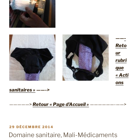
——
-
Reto
ur
rubri
que
« Acti
ons
sanitaires »
——->
—————>
Retour « Page d’Accueil »
——————-——>
PUBLIÉ
29 DÉCEMBRE 2014
LE
Domaine sanitaire, Mali-Médicaments