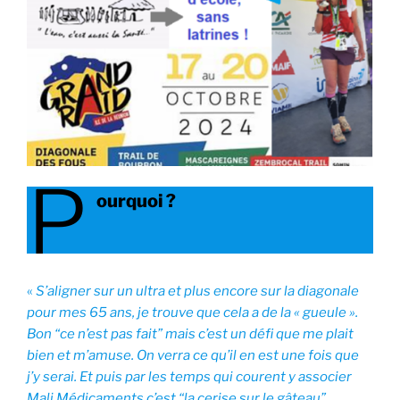
P
ourquoi ?
«
S’aligner sur un ultra et plus encore sur la diagonale
pour mes 65 ans, je trouve que cela a de la « gueule ».
Bon “ce n’est pas fait” mais c’est un défi que me plait
bien et m’amuse. On verra ce qu’il en est une fois que
j’y serai. Et puis par les temps qui courent y associer
Mali Médicaments c’est “la cerise sur le gâteau”.