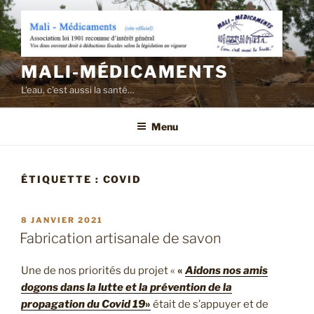
Aller
au
contenu
principal
MALI-MÉDICAMENTS
L'eau, c'est aussi la santé…
Menu
ÉTIQUETTE :
COVID
PUBLIÉ
8 JANVIER 2021
LE
Fabrication artisanale de savon
Une de nos priorités du projet «
«
Aidons nos amis
dogons dans la lutte et la prévention de la
propagation du Covid 19
»
était de s’appuyer et de