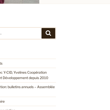
Recherche
ts
ec Y-CID, Yvelines Coopération
 et Développement depuis 2010
ation: bulletins annuels – Assemblée
ire