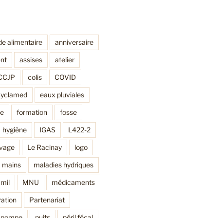
de alimentaire
anniversaire
nt
assises
atelier
CCJP
colis
COVID
cyclamed
eaux pluviales
ne
formation
fosse
hygiène
IGAS
L422-2
avage
Le Racinay
logo
mains
maladies hydriques
mil
MNU
médicaments
ation
Partenariat
pompe
puits
péril fécal