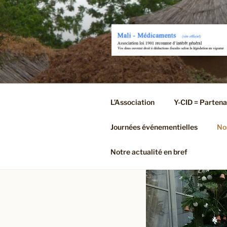
Aller
au
contenu
principal
L’Association
Y-CID = Partena
Journées événementielles
Nos
Notre actualité en bref