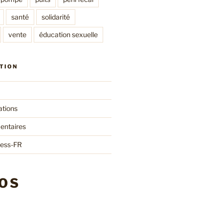
santé
solidarité
vente
éducation sexuelle
TION
ations
entaires
ress-FR
OS