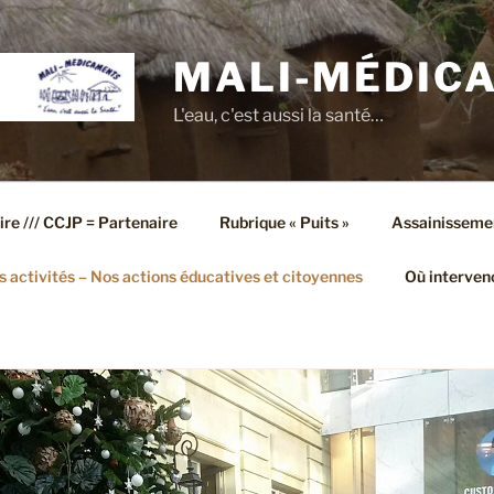
MALI-MÉDIC
L'eau, c'est aussi la santé…
ire /// CCJP = Partenaire
Rubrique « Puits »
Assainisseme
 activités – Nos actions éducatives et citoyennes
Où interven