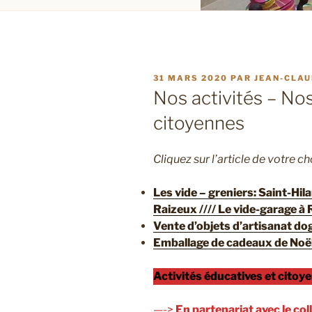
PUBLIÉ
31 MARS 2020
PAR
JEAN-CLAU
LE
Nos activités – No
citoyennes
Cliquez sur l’article de votre ch
Les vide – greniers: Saint-Hi
Raizeux //// Le vide-garage à
Vente d’objets d’artisanat d
Emballage de cadeaux de No
Activités éducatives et citoy
—->
En partenariat avec le co