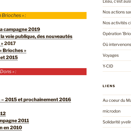
L'eau, c'est au
Nos actions san
 Brioches » :
Nos activités 
 la campagne 2019
Opération 'Bri
 la voie publique, des nouveautés
 »
2017
Où intervenons
« Brioches »
Voyages
 et 2015
Y-CID
Dons » :
LIENS
– 2015 et prochainement 2016
Au coeur du Ma
microdon
012
ampagne 2011
Solidarité yveli
n en 2010