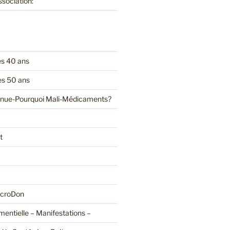
ssociation:
es 40 ans
es 50 ans
enue-Pourquoi Mali-Médicaments?
t
croDon
entielle – Manifestations –