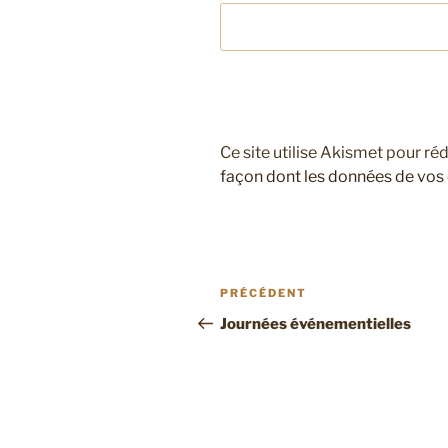
Ce site utilise Akismet pour réd
façon dont les données de vos
Navigation
Article
PRÉCÉDENT
de
précédent
Journées événementielles
l’article