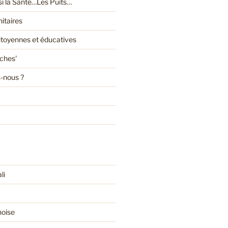
ssi la Santé…Les Puits…
itaires
citoyennes et éducatives
oches'
-nous ?
li
noise