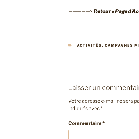
—————>
Retour « Page d’Acc
CATÉGORIES
ACTIVITÉS
,
CAMPAGNES M
Laisser un commentai
Votre adresse e-mail ne sera pa
indiqués avec
*
Commentaire
*