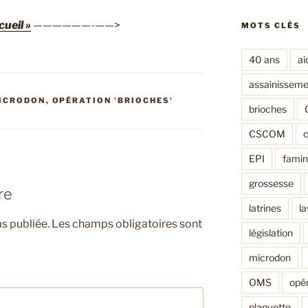
ueil »
——————-——>
MOTS CLÉS
40 ans
ai
assainisseme
ICRODON
,
OPÉRATION 'BRIOCHES'
brioches
CSCOM
EPI
fami
grossesse
re
latrines
l
s publiée.
Les champs obligatoires sont
législation
microdon
OMS
opér
plaquette