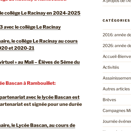
À propos de l’A
 le collège Le Racinay en 2024-2025
CATÉGORIES
 avec le collège Le Racinay
2016: année d
ire, le collège Le Racinay au cours
2026: année d
020 et 2020-21
Accueil-Bienv
virtuel » au Mali – Élèves de 5ème du
Activités
Assainissemen
cée Bascan à Rambouillet:
Autres articles
 partenariat avec le lycée Bascan est
Brèves
artenariat est signée pour une durée
Campagnes Mi
Journée événem
aire, le Lycée Bascan, au cours de