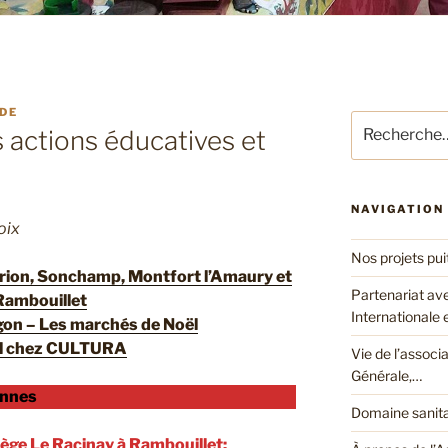
DE
Recherche
s actions éducatives et
pour
:
NAVIGATION
oix
Nos projets pui
larion, Sonchamp, Montfort l’Amaury et
Partenariat av
 Rambouillet
Internationale
ogon – Les marchés de Noël
ël chez CULTURA
Vie de l’associ
Générale,…
ennes
Domaine sanita
llège Le Racinay à Rambouillet: