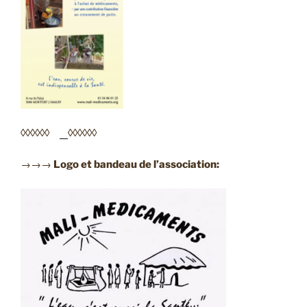
◊◊◊◊◊◊
◊◊◊◊◊◊
→→→
Logo et bandeau de l’association: