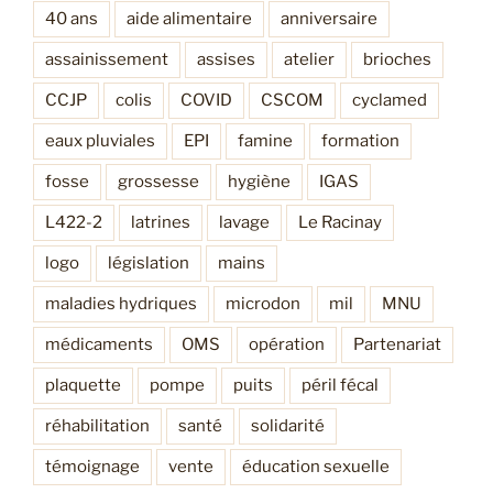
40 ans
aide alimentaire
anniversaire
assainissement
assises
atelier
brioches
CCJP
colis
COVID
CSCOM
cyclamed
eaux pluviales
EPI
famine
formation
fosse
grossesse
hygiène
IGAS
L422-2
latrines
lavage
Le Racinay
logo
législation
mains
maladies hydriques
microdon
mil
MNU
médicaments
OMS
opération
Partenariat
plaquette
pompe
puits
péril fécal
réhabilitation
santé
solidarité
témoignage
vente
éducation sexuelle