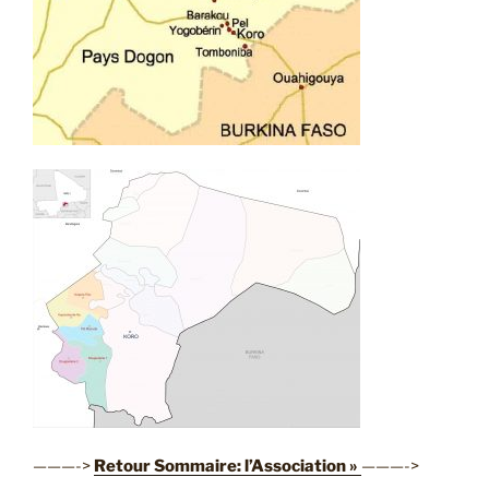
———->
Retour Sommaire: l’Association »
———->