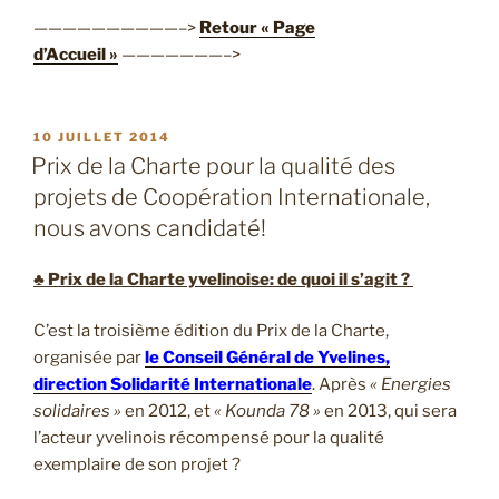
——————————–>
Retour « Page
d’Accueil »
———————–>
PUBLIÉ
10 JUILLET 2014
LE
Prix de la Charte pour la qualité des
projets de Coopération Internationale,
nous avons candidaté!
♣ Prix de la Charte yvelinoise: de quoi il s’agit ?
C’est la troisième édition du Prix de la Charte,
organisée par
le Conseil Général de Yvelines,
direction Solidarité Internationale
. Après
« Energies
solidaires »
en 2012, et
« Kounda 78 »
en 2013, qui sera
l’acteur yvelinois récompensé pour la qualité
exemplaire de son projet ?