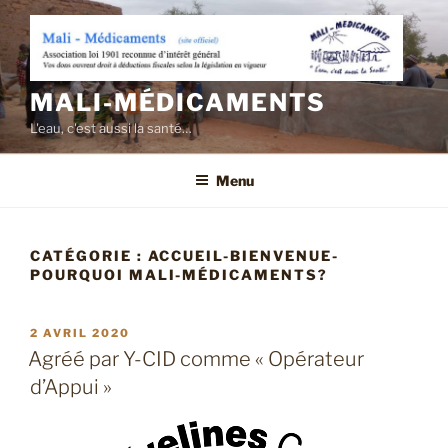
Aller
au
contenu
principal
MALI-MÉDICAMENTS
L'eau, c'est aussi la santé…
Menu
CATÉGORIE :
ACCUEIL-BIENVENUE-
POURQUOI MALI-MÉDICAMENTS?
PUBLIÉ
2 AVRIL 2020
LE
Agréé par Y-CID comme « Opérateur
d’Appui »