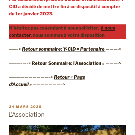
CID a décidé de mettre fin à ce dispositif à compter
du 1er janvier 2023.
N’hésitez pas cependant à nous solliciter,
à nous
contacter
,
nous sommes à votre disposition
——->
Retour sommaire: Y-CID = Partenaire
———->
———-—->
Retour Sommaire: l’Association »
———->
——————————–>
Retour « Page
d’Accueil »
———————–>
PUBLIÉ
24 MARS 2020
LE
L’Association