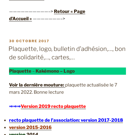
——————————–>
Retour « Page
d’Accueil »
———————–>
PUBLIÉ
30 OCTOBRE 2017
LE
Plaquette, logo, bulletin d’adhésion,…, bon
de solidarité,…, cartes,…
Plaquette
–
Kakémono – Logo
Voir la dernière mouture:
plaquette actualisée le 7
mars 2022. Bonne lecture
⇒⇒⇒
Version 2019 recto plaquette
recto plaquette de l’association: version 2017-2018
version 2015-2016
version
2014