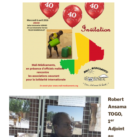
Robert
Ansama
TOGO,
er
1
Adjoint
au