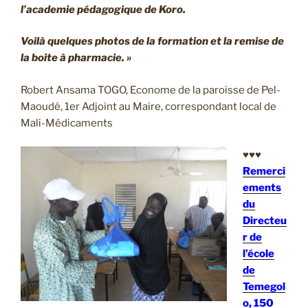
l’academie pédagogique de Koro.
Voilà quelques photos de la formation et la remise de
la boite à pharmacie. »
Robert Ansama TOGO, Econome de la paroisse de Pel-
Maoudé, 1er Adjoint au Maire, correspondant local de
Mali-Médicaments
♥♥♥
Remerci
ements
du
Directeu
r de
l’école
de
Temegol
o, 150