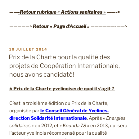
——
-Retour rubrique « Actions sanitaires »
——->
—————>
Retour « Page d’Accueil »
——————-——>
PUBLIÉ
10 JUILLET 2014
LE
Prix de la Charte pour la qualité des
projets de Coopération Internationale,
nous avons candidaté!
♣ Prix de la Charte yvelinoise: de quoi il s’agit ?
C’est la troisième édition du Prix de la Charte,
organisée par
le Conseil Général de Yvelines,
direction Solidarité Internationale
. Après
« Energies
solidaires »
en 2012, et
« Kounda 78 »
en 2013, qui sera
l’acteur yvelinois récompensé pour la qualité