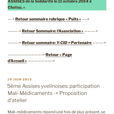
ASSISES de la Solidarité le 11 octobre 2014 à
Chatou. »
—->
Retour sommaire rubrique « Puits »
—–>
———->
Retour Sommaire: l’Association »
———->
———->
Retour sommaire: Y-CID = Partenaire
———->
——————————–>
Retour « Page
d’Accueil »
———————–>
PUBLIÉ
19 JUIN 2013
LE
5ème Assises yvelinoises: participation
Mali-Médicaments -> Proposition
d’atelier
Mali-médicaments répond une fois de plus présent, se