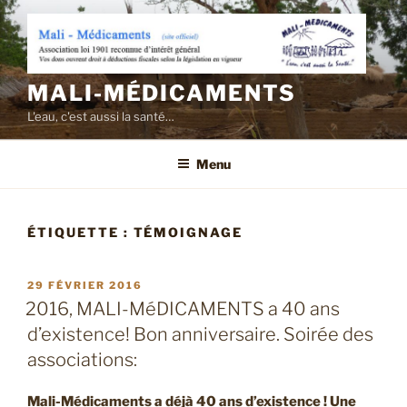
Aller
au
contenu
principal
MALI-MÉDICAMENTS
L'eau, c'est aussi la santé…
Menu
ÉTIQUETTE :
TÉMOIGNAGE
PUBLIÉ
29 FÉVRIER 2016
LE
2016, MALI-MéDICAMENTS a 40 ans
d’existence! Bon anniversaire. Soirée des
associations:
Mali-Médicaments a déjà 40 ans d’existence ! Une