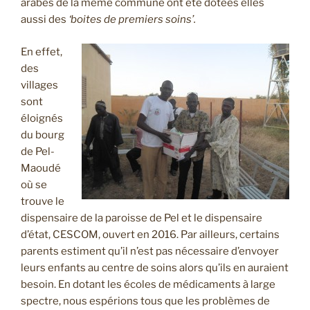
arabes de la même commune ont été dotées elles
aussi des
‘boites de premiers soins’.
En effet,
des
villages
sont
éloignés
du bourg
de Pel-
Maoudé
où se
trouve le
dispensaire de la paroisse de Pel et le dispensaire
d’état, CESCOM, ouvert en 2016. Par ailleurs, certains
parents estiment qu’il n’est pas nécessaire d’envoyer
leurs enfants au centre de soins alors qu’ils en auraient
besoin. En dotant les écoles de médicaments à large
spectre, nous espérions tous que les problèmes de