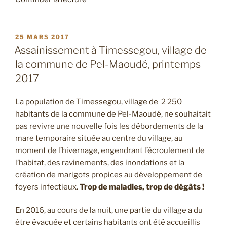
« Journée
événementielle
du
PUBLIÉ
25 MARS 2017
LE
3
Assainissement à Timessegou, village de
février
la commune de Pel-Maoudé, printemps
2018:
2017
Mali-
Médicaments
La population de Timessegou, village de 2 250
lutte
habitants de la commune de Pel-Maoudé, ne souhaitait
contre
pas revivre une nouvelle fois les débordements de la
les
mare temporaire située au centre du village, au
maladie
moment de l’hivernage, engendrant l’écroulement de
hydriques » »
l’habitat, des ravinements, des inondations et la
création de marigots propices au développement de
foyers infectieux.
Trop de maladies, trop de dégâts !
En 2016, au cours de la nuit, une partie du village a du
être évacuée et certains habitants ont été accueillis