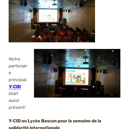
Notre
partenair
e
principal,
Y-CID
,
était
aussi
présent:
Y-CID au Lycée Bascan pour la semaine de la
solidarité internationale