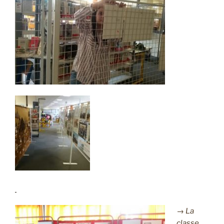
→ La
classe,