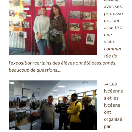
avec ses
professe
urs, ont
assisté à
une
visite
commen
tée de
l’exposition: certains des élèves ont été passionnés,
beaucoup de questions,…
→ Les
lycéenne
s et les
lycéens
ont
organisé
par