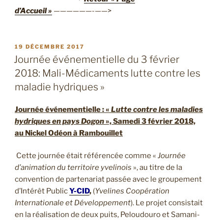
d’Accueil »
——————-——>
PUBLIÉ
19 DÉCEMBRE 2017
LE
Journée événementielle du 3 février
2018: Mali-Médicaments lutte contre les
maladie hydriques »
Journée événementielle : «
Lutte contre les maladies
hydriques en pays Dogon
», Samedi 3 février 2018,
au Nickel Odéon à Rambouillet
Cette journée était référencée comme «
Journée
d’animation du territoire yvelinois
», au titre de la
convention de partenariat passée avec le groupement
d’Intérêt Public
Y-CID
,
(
Yvelines Coopération
Internationale et Développement
). Le projet consistait
en la réalisation de deux puits, Peloudouro et Samani-