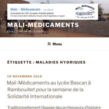
Aller
au
contenu
principal
MALI-MÉDICAMENTS
L'eau, c'est aussi la santé…
Menu
ÉTIQUETTE :
MALADIES HYDRIQUES
PUBLIÉ
19 NOVEMBRE 2018
LE
Mali-Médicaments au lycée Bascan à
Rambouillet pour la semaine de la
Solidarité Internationale
Traditionnellement l’équipe des professeurs d’histoire