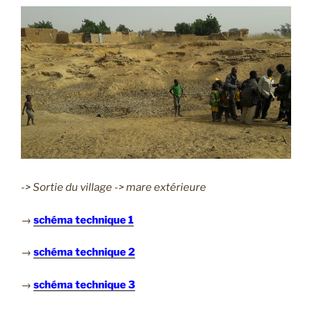
-> Sortie du village -> mare extérieure
→
schéma technique 1
→
schéma technique 2
→
schéma technique 3