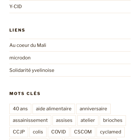
Y-CID
LIENS
Au coeur du Mali
microdon
Solidarité yvelinoise
MOTS CLÉS
40 ans
aide alimentaire
anniversaire
assainissement
assises
atelier
brioches
CCJP
colis
COVID
CSCOM
cyclamed