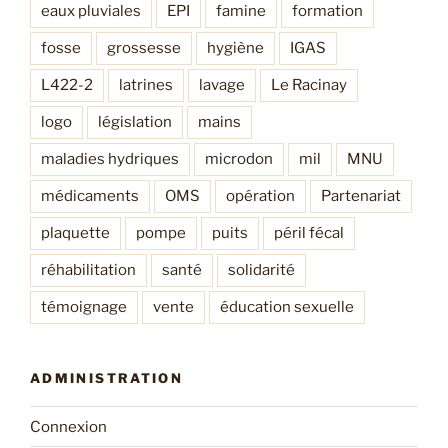
eaux pluviales
EPI
famine
formation
fosse
grossesse
hygiène
IGAS
L422-2
latrines
lavage
Le Racinay
logo
législation
mains
maladies hydriques
microdon
mil
MNU
médicaments
OMS
opération
Partenariat
plaquette
pompe
puits
péril fécal
réhabilitation
santé
solidarité
témoignage
vente
éducation sexuelle
ADMINISTRATION
Connexion