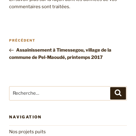
commentaires sont traitées
.
Navigation
Article
PRÉCÉDENT
de
précédent
Assainissement à Timessegou, village de la
l’article
commune de Pel-Maoudé, printemps 2017
Recherche
Recher
pour
:
NAVIGATION
Nos projets puits