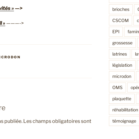
ités »
—>
brioches
CSCOM
l »
———->
EPI
fami
grossesse
latrines
l
ICRODON
législation
microdon
OMS
opér
plaquette
re
réhabilitation
témoignage
s publiée.
Les champs obligatoires sont