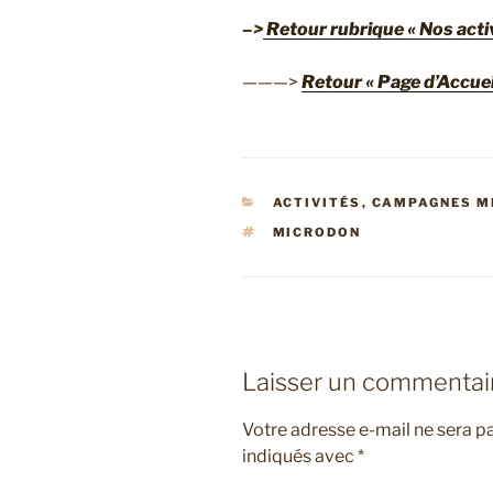
–>
Retour rubrique « Nos activ
———>
Retour « Page d’Accuei
CATÉGORIES
ACTIVITÉS
,
CAMPAGNES M
ÉTIQUETTES
MICRODON
Laisser un commentai
Votre adresse e-mail ne sera pa
indiqués avec
*