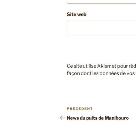
Site web
Ce site utilise Akismet pour réd
façon dont les données de vos
Navigation
Article
PRÉCÉDENT
de
précédent
News du puits de Manibouro
l’article