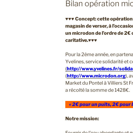
Bilan opération 
Concept: cette opération 
♥♥♥
magasin de verser, à l’occasi
un microdon de l’ordre de 2€ 
caritative.
♥♥♥
Pour la 2ème année, en partena
Yvelines, service solidarité et
(
http://www.yvelines.fr/solida
(
http://www.microdon.org
), 
Market du Pontel à Villiers St 
a récolté la somme de 1428€.
« 2€ pour un puits, 2€ pour l
Notre mission:
Fournir de l’eau abondante et q