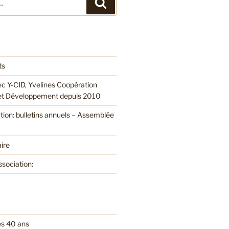
Recherche
ts
ec Y-CID, Yvelines Coopération
 et Développement depuis 2010
ation: bulletins annuels – Assemblée
ire
ssociation:
es 40 ans