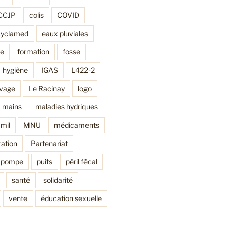
CCJP
colis
COVID
cyclamed
eaux pluviales
ne
formation
fosse
hygiène
IGAS
L422-2
avage
Le Racinay
logo
mains
maladies hydriques
mil
MNU
médicaments
ation
Partenariat
pompe
puits
péril fécal
santé
solidarité
vente
éducation sexuelle