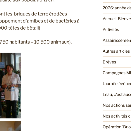
2026: année d
dont les briques de terre érodées
Accueil-Bienv
eloppement d’amibes et de bactéries à
00 têtes de bétail)
Activités
Assainissemen
(750 habitants – 10 500 animaux).
Autres articles
Brèves
Campagnes Mi
Journée événem
L'eau, c'est au
Nos actions san
Nos activités 
Opération 'Bri