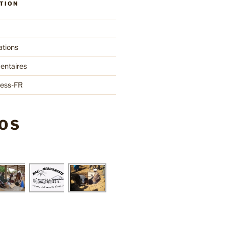
TION
ations
entaires
ress-FR
OS