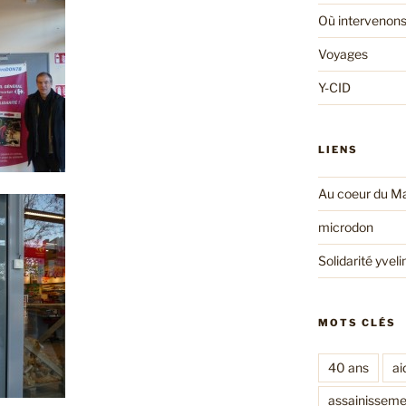
Où intervenons
Voyages
Y-CID
LIENS
Au coeur du Ma
microdon
Solidarité yveli
MOTS CLÉS
40 ans
ai
assainisseme