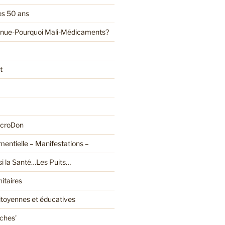
es 50 ans
enue-Pourquoi Mali-Médicaments?
t
croDon
entielle – Manifestations –
ssi la Santé…Les Puits…
itaires
citoyennes et éducatives
oches'