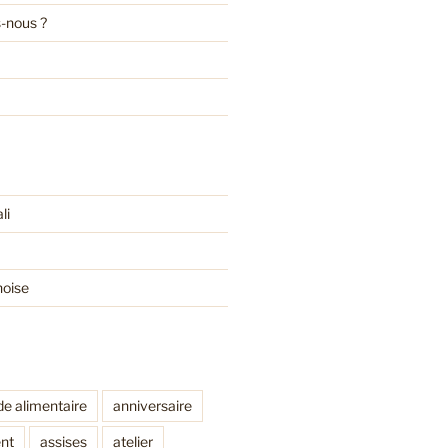
-nous ?
li
noise
de alimentaire
anniversaire
nt
assises
atelier