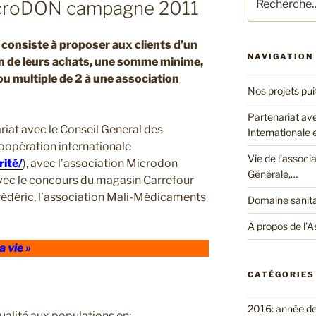
microDON campagne 2011
pour
:
consiste à proposer aux clients d’un
NAVIGATION
on de leurs achats, une somme minime,
ou multiple de 2 à une association
Nos projets pui
Partenariat av
riat avec le Conseil General des
Internationale
 coopération internationale
Vie de l’associ
rité/
), avec l’association Microdon
Générale,…
avec le concours du magasin Carrefour
Frédéric, l’association Mali-Médicaments
Domaine sanita
À propos de l’A
a vie »
CATÉGORIES
2016: année d
ualité aux populations en: