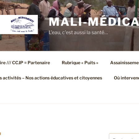
MALI-MÉDIC
L'eau, c'est aussi la santé…
ire /// CCJP = Partenaire
Rubrique « Puits »
Assainisseme
 activités – Nos actions éducatives et citoyennes
Où interven
R
Recherche