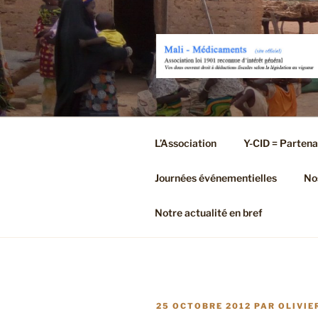
Aller
au
contenu
principal
L’Association
Y-CID = Partena
Journées événementielles
Nos
Notre actualité en bref
PUBLIÉ
25 OCTOBRE 2012
PAR
OLIVIE
LE