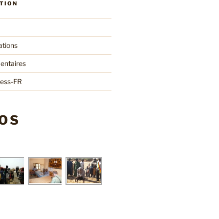
TION
ations
entaires
ress-FR
OS