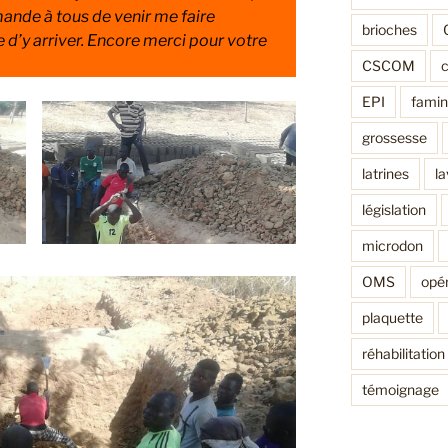
mande à tous de venir me faire
brioches
 d’y arriver.
Encore merci pour votre
CSCOM
EPI
fami
grossesse
latrines
l
législation
microdon
OMS
opér
plaquette
réhabilitation
témoignage