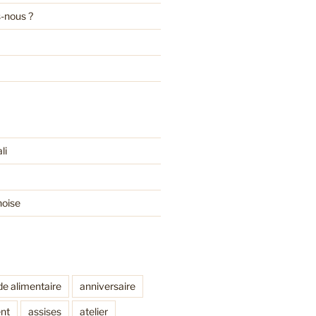
-nous ?
li
noise
de alimentaire
anniversaire
nt
assises
atelier