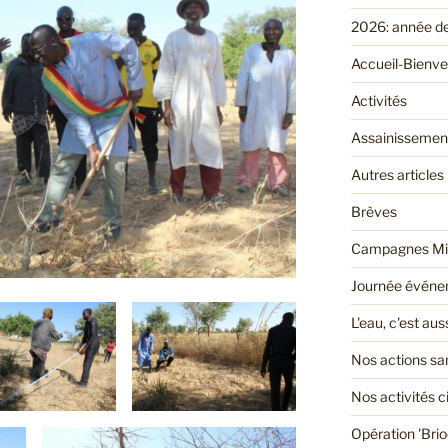
2026: année d
Accueil-Bienv
Activités
Assainissemen
Autres articles
Brèves
Campagnes Mi
Journée événem
L'eau, c'est au
Nos actions san
Nos activités 
Opération 'Bri