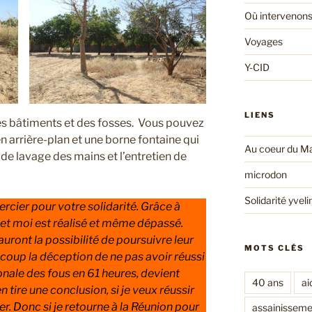
Où intervenons
Voyages
Y-CID
LIENS
es bâtiments et des fosses. Vous pouvez
en arrière-plan et une borne fontaine qui
Au coeur du Ma
de lavage des mains et l’entretien de
microdon
Solidarité yveli
rcier pour votre solidarité. Grâce à
 et moi est réalisé et même dépassé.
 auront la possibilité de poursuivre leur
MOTS CLÉS
coup la déception de ne pas avoir réussi
gonale des fous en 61 heures, devient
40 ans
ai
 tire une conclusion, si je veux réussir
er. Donc si je retourne à la Réunion pour
assainisseme