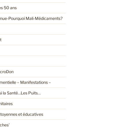
es 50 ans
enue-Pourquoi Mali-Médicaments?
t
croDon
entielle – Manifestations –
ssi la Santé…Les Puits…
itaires
citoyennes et éducatives
oches'