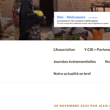
Aller
au
contenu
principal
L’Association
Y-CID = Partena
Journées événementielles
Nos
Notre actualité en bref
PUBLIÉ
29 NOVEMBRE 2021
PAR
JEAN-
LE