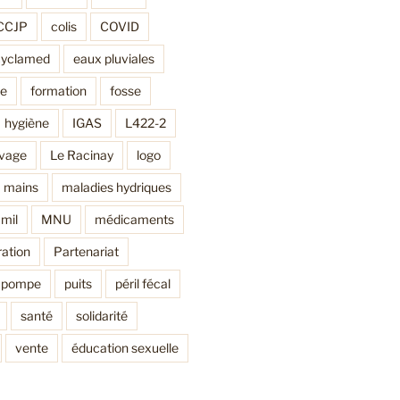
CCJP
colis
COVID
cyclamed
eaux pluviales
ne
formation
fosse
hygiène
IGAS
L422-2
avage
Le Racinay
logo
mains
maladies hydriques
mil
MNU
médicaments
ation
Partenariat
pompe
puits
péril fécal
santé
solidarité
vente
éducation sexuelle