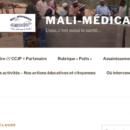
MALI-MÉDIC
L'eau, c'est aussi la santé…
ire /// CCJP = Partenaire
Rubrique « Puits »
Assainisseme
 activités – Nos actions éducatives et citoyennes
Où interven
CLAUDE
Recherche