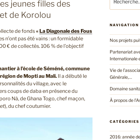
es jeunes filles des
pour
:
et de Korolou
NAVIGATION
ollecte de fonds
«
La Diagonale des Fous
s n’ont pas été vains : un formidable
Nos projets pui
00 € de collectés. 106 % de l’objectif
Partenariat av
Internationale
chantier à l’école de Séméné, commune
Vie de l’associ
 région de Mopti au Mali.
Il a débuté le
Générale,…
onnalités du village, avec le
Domaine sanita
iers coups de daba en présence du
oporo Nà, de Ghana Togo, chef maçon,
À propos de l’A
ret
), du chef coutumier.
CATÉGORIES
2016: année d