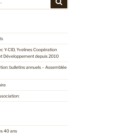
Recherche
ts
ec Y-CID, Yvelines Coopération
 et Développement depuis 2010
ation: bulletins annuels – Assemblée
ire
ssociation:
es 40 ans