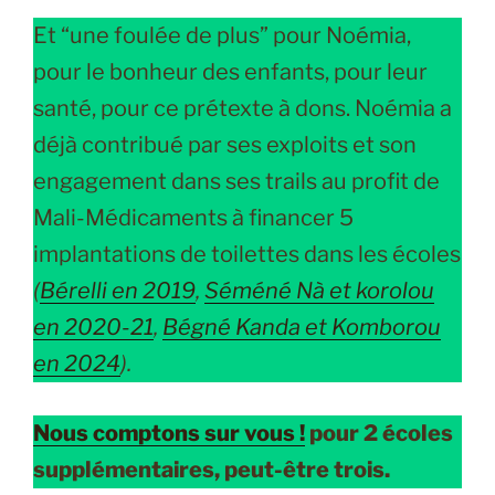
Et “une foulée de plus” pour Noémia,
pour le bonheur des enfants, pour leur
santé, pour ce prétexte à dons. Noémia a
déjà contribué par ses exploits et son
engagement dans ses trails au profit de
Mali-Médicaments à financer 5
implantations de toilettes dans les écoles
(
Bérelli en 2019
,
Séméné Nà et korolou
en 2020-21
,
Bégné Kanda et Komborou
en 2024
).
Nous comptons sur vous !
pour 2 écoles
supplémentaires, peut-être trois.