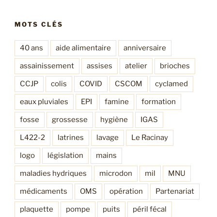
MOTS CLÉS
40 ans
aide alimentaire
anniversaire
assainissement
assises
atelier
brioches
CCJP
colis
COVID
CSCOM
cyclamed
eaux pluviales
EPI
famine
formation
fosse
grossesse
hygiène
IGAS
L422-2
latrines
lavage
Le Racinay
logo
législation
mains
maladies hydriques
microdon
mil
MNU
médicaments
OMS
opération
Partenariat
plaquette
pompe
puits
péril fécal