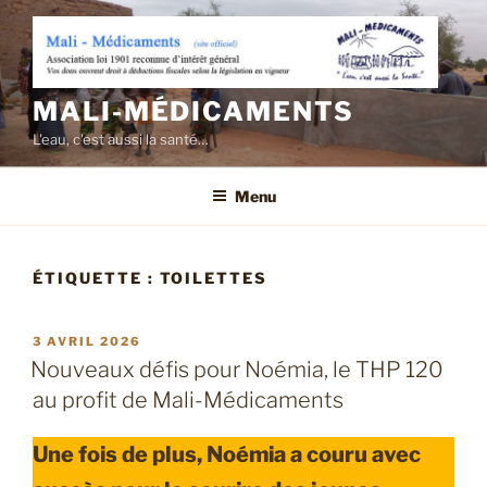
Aller
au
contenu
principal
MALI-MÉDICAMENTS
L'eau, c'est aussi la santé…
Menu
ÉTIQUETTE :
TOILETTES
PUBLIÉ
3 AVRIL 2026
LE
Nouveaux défis pour Noémia, le THP 120
au profit de Mali-Médicaments
Une fois de plus, Noémia a couru avec