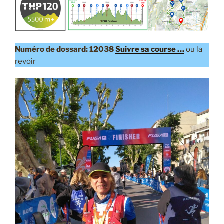
Numéro de dossard: 12038
Suivre sa course …
ou la
revoir