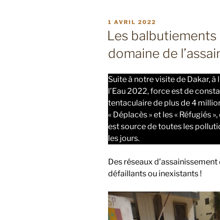
PUBLIÉ
1 AVRIL 2022
LE
Les balbutiements
domaine de l’assai
Suite à notre visite de Dakar,
l’Eau 2022, force est de const
tentaculaire de plus de 4 millio
« Déplacès » et les « Réfugiés »
est source de toutes les pollu
les jours.
Des réseaux d’assainissement d
défaillants ou inexistants !