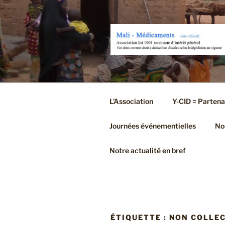
Aller
au
contenu
principal
L’Association
Y-CID = Partena
Journées événementielles
Nos
Notre actualité en bref
ÉTIQUETTE :
NON COLLEC