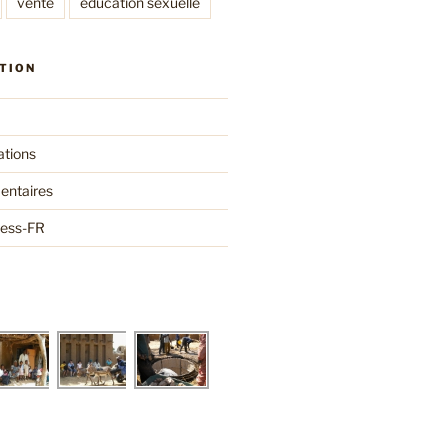
vente
éducation sexuelle
TION
ations
entaires
ress-FR