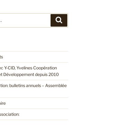
Recherche
ts
ec Y-CID, Yvelines Coopération
 et Développement depuis 2010
ation: bulletins annuels – Assemblée
ire
ssociation: