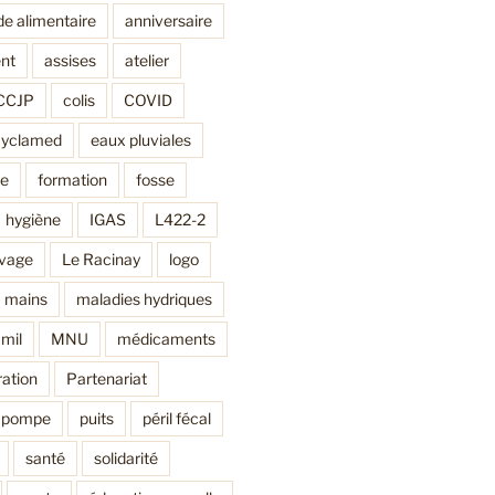
de alimentaire
anniversaire
nt
assises
atelier
CCJP
colis
COVID
cyclamed
eaux pluviales
ne
formation
fosse
hygiène
IGAS
L422-2
avage
Le Racinay
logo
mains
maladies hydriques
mil
MNU
médicaments
ation
Partenariat
pompe
puits
péril fécal
santé
solidarité