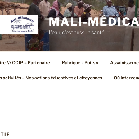
MALI-MÉDIC
L'eau, c'est aussi la santé…
ire /// CCJP = Partenaire
Rubrique « Puits »
Assainisseme
 activités – Nos actions éducatives et citoyennes
Où interven
TIF