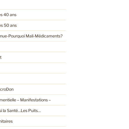
es 40 ans
es 50 ans
enue-Pourquoi Mali-Médicaments?
t
croDon
entielle – Manifestations –
ssi la Santé…Les Puits…
itaires