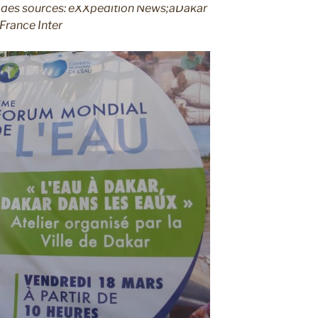
e des sources: eXXpedition News;aDakar
 France Inter