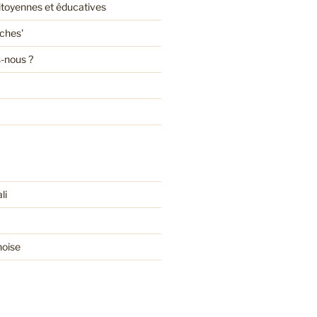
citoyennes et éducatives
oches'
-nous ?
li
noise