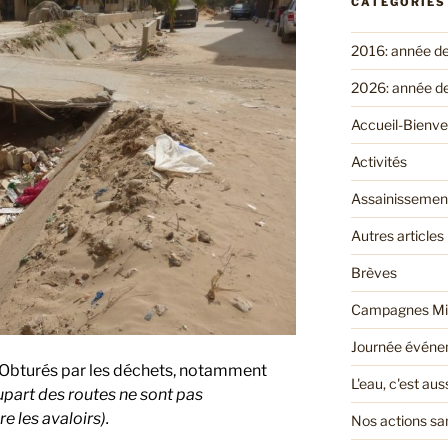
CATÉGORIES
2016: année d
2026: année d
Accueil-Bienv
Activités
Assainissemen
Autres articles
Brèves
Campagnes Mi
Journée événem
! Obturés par les déchets, notamment
L'eau, c'est au
upart des routes ne sont pas
e les avaloirs).
Nos actions san