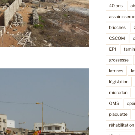
40 ans
ai
assainisseme
brioches
CSCOM
EPI
fami
grossesse
latrines
l
législation
microdon
OMS
opér
plaquette
réhabilitation