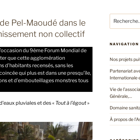
Recherche
 de Pel-Maoudé dans le
pour
:
nissement non collectif
NAVIGATION
 à l’occasion du 9ème Forum Mondial de
ater que cette agglomération
Nos projets pui
ns d’habitants recensés, sans les
Partenariat av
, coincée qui plus est dans une presqu’île,
Internationale
tions et d’embouteillages monstres tous
Vie de l’associ
Générale,…
’eaux pluviales et des «
Tout à l’égout
»
Domaine sanita
À propos de l’A