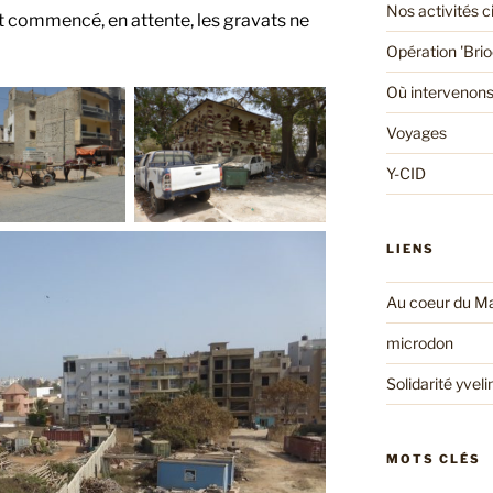
Nos activités 
t commencé, en attente, les gravats ne
Opération 'Bri
Où intervenons
Voyages
Y-CID
LIENS
Au coeur du Ma
microdon
Solidarité yveli
MOTS CLÉS