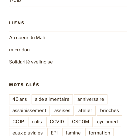
Y-CID
LIENS
Au coeur du Mali
microdon
Solidarité yvelinoise
MOTS CLÉS
40 ans
aide alimentaire
anniversaire
assainissement
assises
atelier
brioches
CCJP
colis
COVID
CSCOM
cyclamed
eaux pluviales
EPI
famine
formation