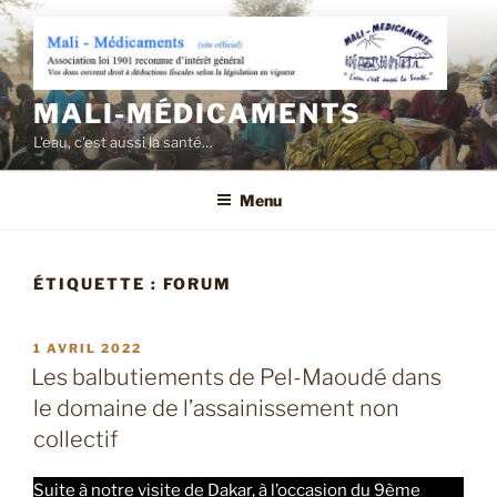
Aller
au
contenu
principal
MALI-MÉDICAMENTS
L'eau, c'est aussi la santé…
Menu
ÉTIQUETTE :
FORUM
PUBLIÉ
1 AVRIL 2022
LE
Les balbutiements de Pel-Maoudé dans
le domaine de l’assainissement non
collectif
Suite à notre visite de Dakar, à l’occasion du 9ème