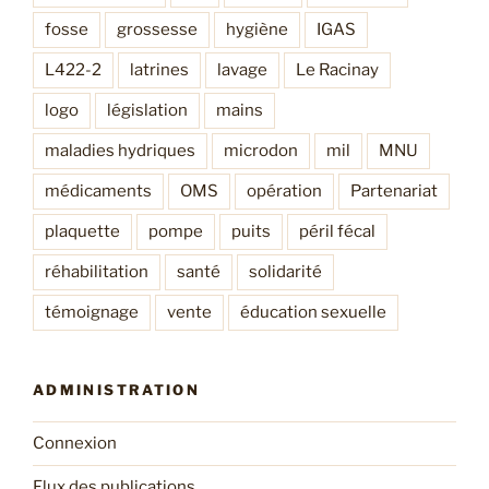
fosse
grossesse
hygiène
IGAS
L422-2
latrines
lavage
Le Racinay
logo
législation
mains
maladies hydriques
microdon
mil
MNU
médicaments
OMS
opération
Partenariat
plaquette
pompe
puits
péril fécal
réhabilitation
santé
solidarité
témoignage
vente
éducation sexuelle
ADMINISTRATION
Connexion
Flux des publications