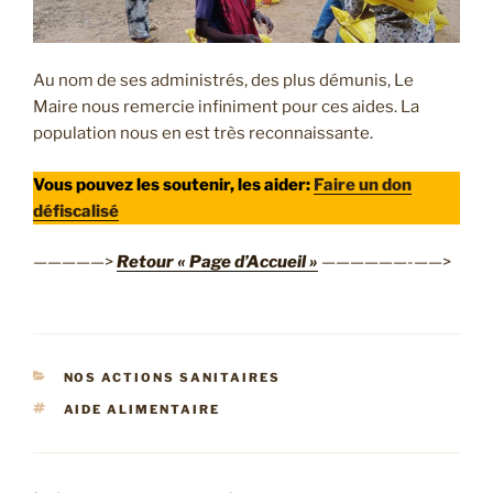
Au nom de ses administrés, des plus démunis, Le
Maire nous remercie infiniment pour ces aides. La
population nous en est très reconnaissante.
Vous pouvez les soutenir, les aider:
Faire un don
défiscalisé
—————>
Retour « Page d’Accueil »
——————-——>
CATÉGORIES
NOS ACTIONS SANITAIRES
ÉTIQUETTES
AIDE ALIMENTAIRE