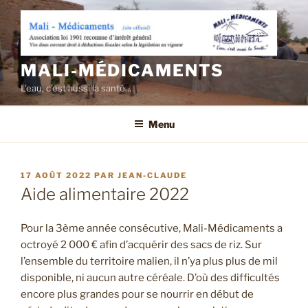
Aller
au
contenu
principal
MALI-MÉDICAMENTS
L'eau, c'est aussi la santé…
Menu
PUBLIÉ
17 AOÛT 2022
PAR
JEAN-CLAUDE
LE
Aide alimentaire 2022
Pour la 3ème année consécutive, Mali-Médicaments a
octroyé 2 000 € afin d’acquérir des sacs de riz. Sur
l’ensemble du territoire malien, il n’ya plus plus de mil
disponible, ni aucun autre céréale. D’où des difficultés
encore plus grandes pour se nourrir en début de