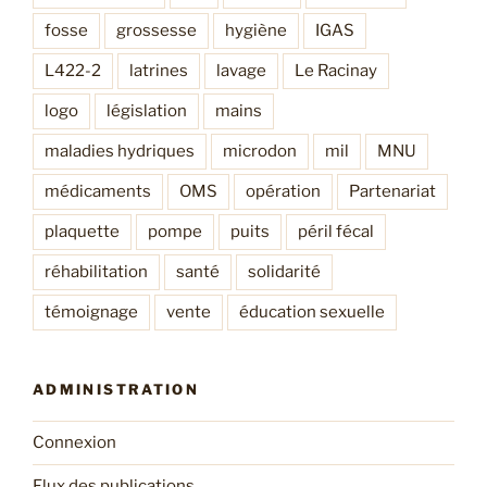
fosse
grossesse
hygiène
IGAS
L422-2
latrines
lavage
Le Racinay
logo
législation
mains
maladies hydriques
microdon
mil
MNU
médicaments
OMS
opération
Partenariat
plaquette
pompe
puits
péril fécal
réhabilitation
santé
solidarité
témoignage
vente
éducation sexuelle
ADMINISTRATION
Connexion
Flux des publications