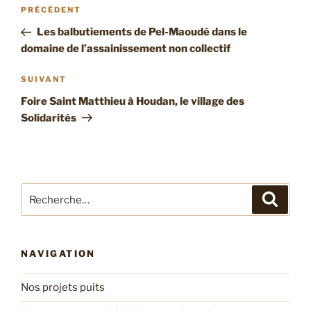
Navigation
Article
PRÉCÉDENT
de
précédent
Les balbutiements de Pel-Maoudé dans le
l’article
domaine de l’assainissement non collectif
Article
SUIVANT
suivant
Foire Saint Matthieu à Houdan, le village des
Solidarités
Recherche
Recher
pour
:
NAVIGATION
Nos projets puits