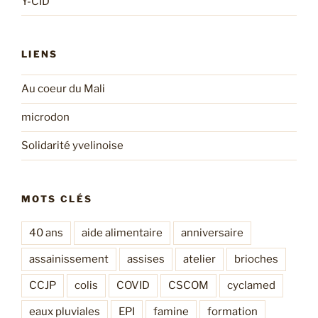
Y-CID
LIENS
Au coeur du Mali
microdon
Solidarité yvelinoise
MOTS CLÉS
40 ans
aide alimentaire
anniversaire
assainissement
assises
atelier
brioches
CCJP
colis
COVID
CSCOM
cyclamed
eaux pluviales
EPI
famine
formation