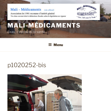
Aller
au
contenu
principal
MALI-MÉDICAMENTS
L'eau, c'est aussi la santé…
Menu
p1020252-bis