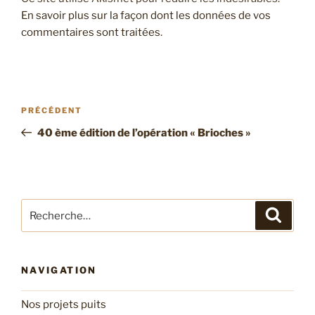
En savoir plus sur la façon dont les données de vos
commentaires sont traitées
.
Navigation
Article
PRÉCÉDENT
de
précédent
40 ème édition de l’opération « Brioches »
l’article
Recherche
Recher
pour
:
NAVIGATION
Nos projets puits