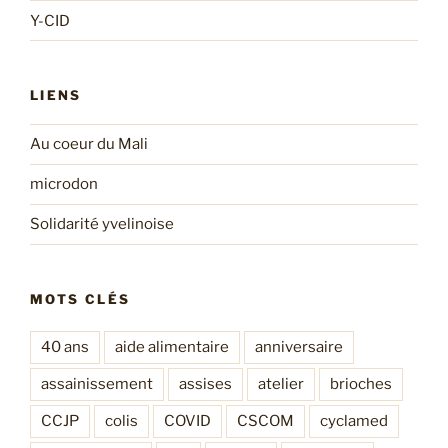
Y-CID
LIENS
Au coeur du Mali
microdon
Solidarité yvelinoise
MOTS CLÉS
40 ans
aide alimentaire
anniversaire
assainissement
assises
atelier
brioches
CCJP
colis
COVID
CSCOM
cyclamed