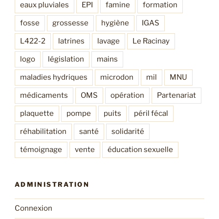
eaux pluviales
EPI
famine
formation
fosse
grossesse
hygiène
IGAS
L422-2
latrines
lavage
Le Racinay
logo
législation
mains
maladies hydriques
microdon
mil
MNU
médicaments
OMS
opération
Partenariat
plaquette
pompe
puits
péril fécal
réhabilitation
santé
solidarité
témoignage
vente
éducation sexuelle
ADMINISTRATION
Connexion